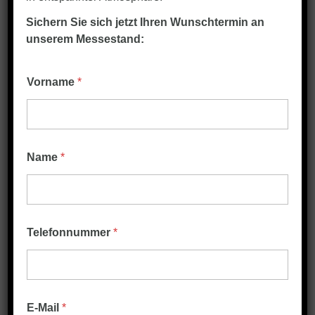
Sichern Sie sich jetzt Ihren Wunschtermin an
unserem Messestand:
Vorname
*
Name
*
E
Telefonnummer
*
i
n
w
i
l
l
E-Mail
*