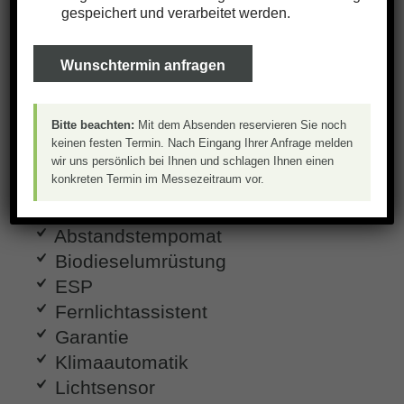
m
gespeichert und verarbeitet werden.
e
r
Wunschtermin anfragen
zurück
PDF Download
Bitte beachten:
Mit dem Absenden reservieren Sie noch
keinen festen Termin. Nach Eingang Ihrer Anfrage melden
Ausstattung
wir uns persönlich bei Ihnen und schlagen Ihnen einen
konkreten Termin im Messezeitraum vor.
ABS
Abstandstempomat
Biodieselumrüstung
ESP
Fernlichtassistent
Garantie
Klimaautomatik
Lichtsensor